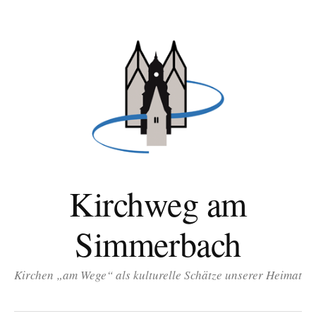
Zum
Inhalt
überspringen
Kirchweg am
Simmerbach
Kirchen „am Wege“ als kulturelle Schätze unserer Heimat