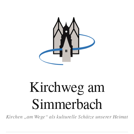
Zum
Inhalt
überspringen
Kirchweg am
Simmerbach
Kirchen „am Wege“ als kulturelle Schätze unserer Heimat